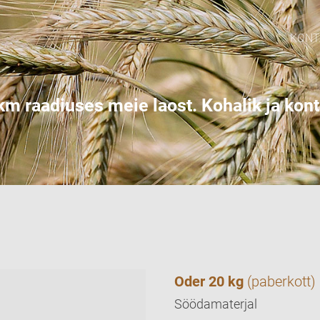
KONT
m raadiuses meie laost. Kohalik ja kontr
Oder 20 kg
(paberkott)
Söödamaterjal