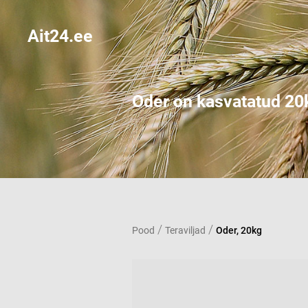
Ait24.ee
Oder on kasvatatud 20k
/
/
Pood
Teraviljad
Oder, 20kg