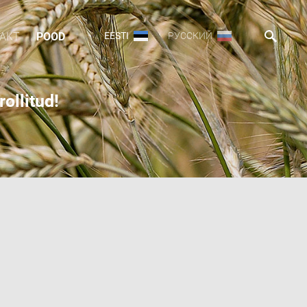
AKT
POOD
EESTI
РУССКИЙ
ollitud!