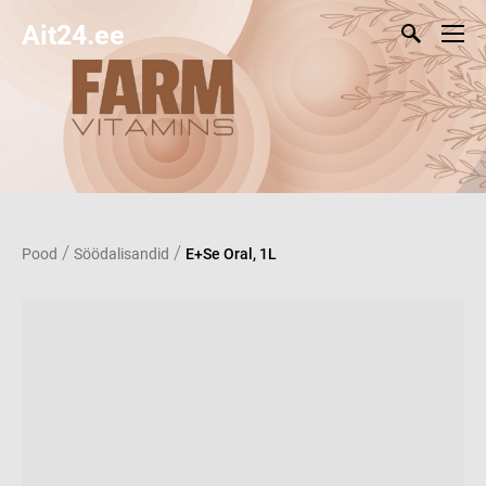
Ait24.ee
/
/
Pood
Söödalisandid
E+Se Oral, 1L