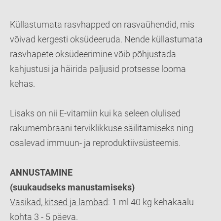
Küllastumata rasvhapped on rasvaühendid, mis
võivad kergesti oksüdeeruda. Nende küllastumata
rasvhapete oksüdeerimine võib põhjustada
kahjustusi ja häirida paljusid protsesse looma
kehas.
Lisaks on nii E-vitamiin kui ka seleen olulised
rakumembraani terviklikkuse säilitamiseks ning
osalevad immuun- ja reproduktiivsüsteemis.
ANNUSTAMINE
(suukaudseks manustamiseks)
Vasikad, kitsed ja lambad
: 1 ml 40 kg kehakaalu
kohta 3 - 5 päeva.