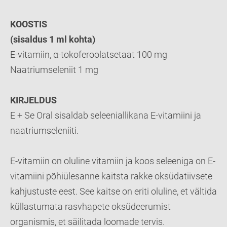
KOOSTIS
(sisaldus 1 ml kohta)
E-vitamiin, α-tokoferoolatsetaat 100 mg
Naatriumseleniit 1 mg
KIRJELDUS
E + Se Oral sisaldab seleeniallikana E-vitamiini ja
naatriumseleniiti.
E-vitamiin on oluline vitamiin ja koos seleeniga on E-
vitamiini põhiülesanne kaitsta rakke oksüdatiivsete
kahjustuste eest. See kaitse on eriti oluline, et vältida
küllastumata rasvhapete oksüdeerumist
organismis, et säilitada loomade tervis.