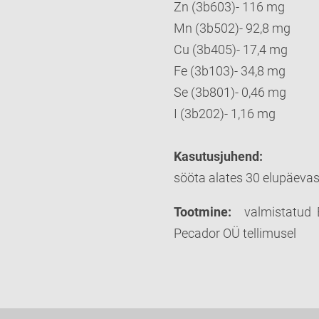
Zn (3b603)- 116 mg
Mn (3b502)- 92,8 mg
Cu (3b405)- 17,4 mg
Fe (3b103)- 34,8 mg
Se (3b801)- 0,46 mg
I (3b202)- 1,16 mg
Kasutusjuhend:
sööta alates 30 elupäevast
Tootmine:
valmistatud B
Pecador OÜ tellimusel