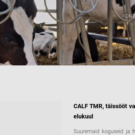
KONT
CALF TMR, täissööt vas
elukuul
Suuremaid koguseid ja h