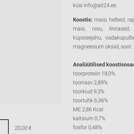
küsi info@ait24.ee.
Koostis:
m
aisi helbed, ra
mais, nisu, linnased
küpsisejahu, vadakupulbe
magneesium oksiid, sool.
Analüütilised koostisosa
toorproteiin 18,0%
toorrasv 2,89%
toorkiud 9,3%
toortuhk 6,36%
ME 2,86 Kcal
kaltsium 0,7%
fosfor 0,48%
20,00 €