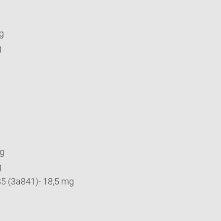
g
g
mg
g
B5 (3a841)- 18,5 mg