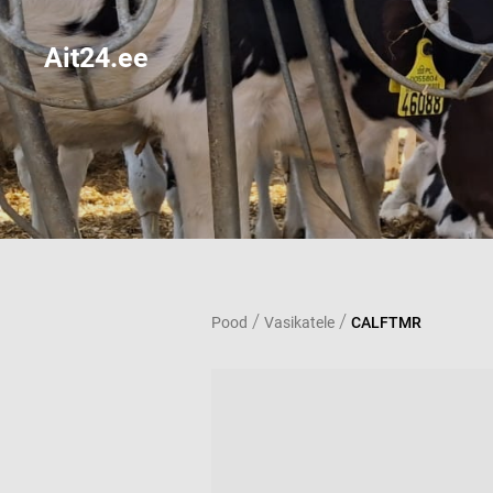
Ait24.ee
/
/
Pood
Vasikatele
CALFTMR