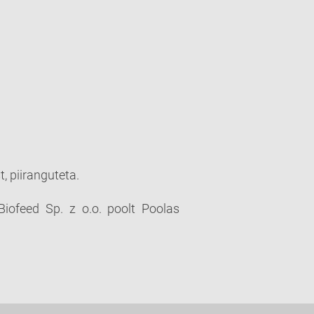
, piiranguteta
.
iofeed Sp. z o.o. poolt Poolas