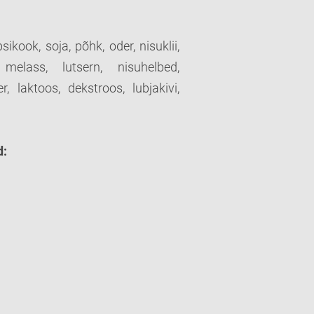
psikook, soja, põhk, oder, nisuklii,
,
melass, lutsern, nisuhelbed,
r, laktoos, dekstroos, lubjakivi
,
d: