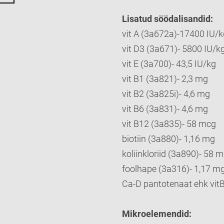
Lisatud söödalisandid:
vit A (3a672a)-17400 IU/k
vit D3 (3a671)- 5800 IU/k
vit E (3a700)- 43,5 IU/kg
vit B1 (3a821)- 2,3 mg
vit B2 (3a825i)- 4,6 mg
vit B6 (3a831)- 4,6 mg
vit B12 (3a835)- 58 mcg
biotiin (3a880)- 1,16 mg
koliinkloriid (3a890)- 58 
foolhape (3a316)- 1,17 m
Ca-D pantotenaat ehk vit
Mikroelemendid: