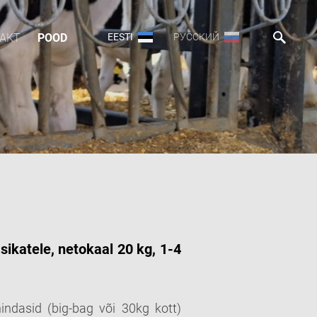
AKT
POOD
EESTI
РУССКИЙ
ikatele, netokaal 20 kg, 1-4
indasid (big-bag või 30kg kott)