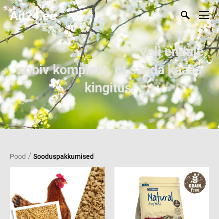
Ait24.ee
Vali endale
sobiv komplekt, et saada kaasa
kingitus!
/
Pood
Sooduspakkumised