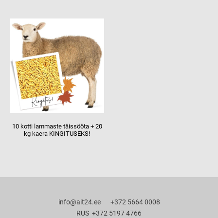
10 kotti lammaste täissööta + 20
kg kaera KINGITUSEKS!
info@ait24.ee +372 5664 0008
RUS +372 5197 4766