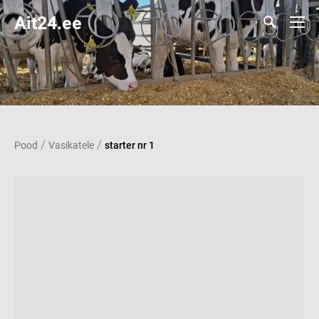
Ait24.ee
/
/
Pood
Vasikatele
starter nr 1