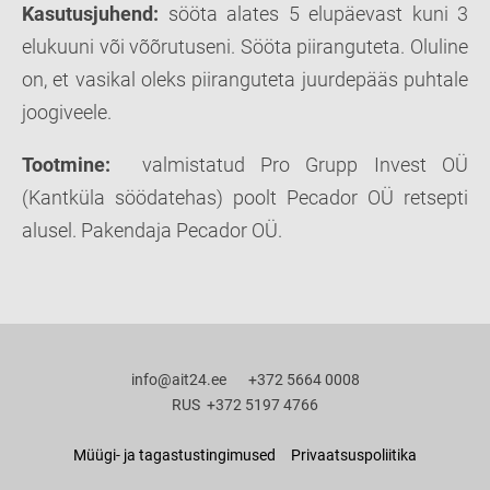
Kasutusjuhend:
sööta alates 5 elupäevast kuni 3
elukuuni või võõrutuseni. Sööta piiranguteta. Oluline
on, et vasikal oleks piiranguteta juurdepääs puhtale
joogiveele.
Tootmine:
valmistatud Pro Grupp Invest OÜ
(Kantküla söödatehas) poolt Pecador OÜ retsepti
alusel. Pakendaja Pecador OÜ.
info@ait24.ee +372 5664 0008
RUS +372 5197 4766
Müügi- ja tagastustingimused
Privaatsuspoliitika