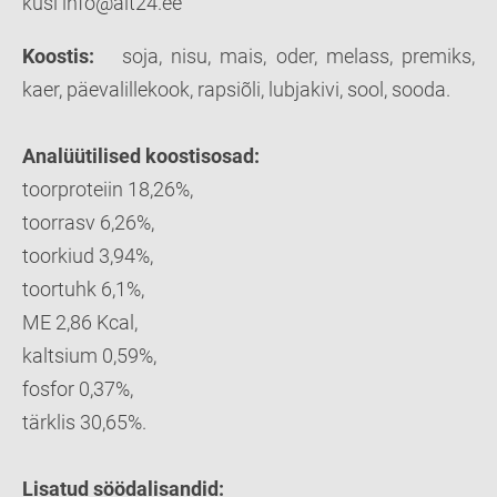
küsi info@ait24.ee
Koostis:
soja, nisu, mais, oder, melass, premiks,
kaer, päevalillekook, rapsiõli, lubjakivi, sool, sooda.
Analüütilised koostisosad:
toorproteiin 18,26%,
toorrasv 6,26%,
toorkiud 3,94%,
toortuhk 6,1%,
ME 2,86 Kcal,
kaltsium 0,59%,
fosfor 0,37%,
tärklis 30,65%.
Lisatud söödalisandid: