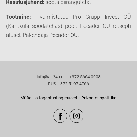
Kasutusjuhend:
sööta piiranguteta.
Tootmine:
valmistatud Pro Grupp Invest OÜ
(Kantküla söödatehas) poolt Pecador OÜ retsepti
alusel. Pakendaja Pecador OÜ.
info@ait24.ee +372 5664 0008
RUS +372 5197 4766
Müügi- ja tagastustingimused
Privaatsuspoliitika