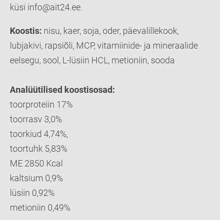
küsi info@ait24.ee.
Koostis:
nisu, kaer, soja, oder, päevalillekook,
lubjakivi, rapsiõli, MCP, vitamiinide- ja mineraalide
eelsegu, sool, L-lüsiin HCL, metioniin, sooda
Analüütilised koostisosad:
toorproteiin 17%
toorrasv 3,0%
toorkiud 4,74%,
toortuhk 5,83%
ME 2850 Kcal
kaltsium 0,9%
lüsiin 0,92%
metioniin 0,49%