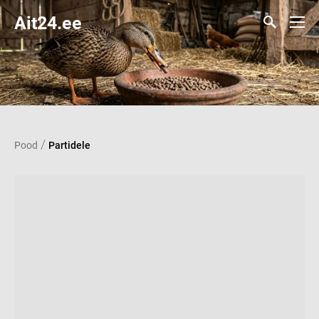
Ait24.ee
/
Pood
Partidele