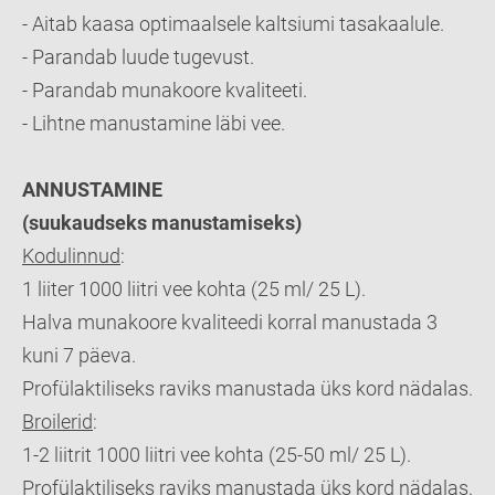
- Aitab kaasa optimaalsele kaltsiumi tasakaalule.
- Parandab luude tugevust.
- Parandab munakoore kvaliteeti.
- Lihtne manustamine läbi vee.
ANNUSTAMINE
(suukaudseks manustamiseks)
Kodulinnud
:
1 liiter 1000 liitri vee kohta (25 ml/ 25 L).
Halva munakoore kvaliteedi korral manustada 3
kuni 7 päeva.
Profülaktiliseks raviks manustada üks kord nädalas.
Broilerid
:
1-2 liitrit 1000 liitri vee kohta (25-50 ml/ 25 L).
Profülaktiliseks raviks manustada üks kord nädalas.