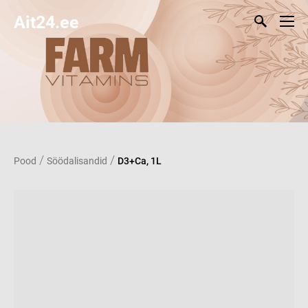
Ait24.ee
/
/
Pood
Söödalisandid
D3+Ca, 1L