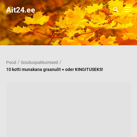
Ait24.ee
/
/
Pood
Sooduspakkumised
10 kotti munakana graanulit + oder KINGITUSEKS!