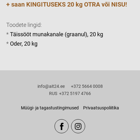
+ saan KINGITUSEKS
20 kg OTRA või NISU!
Toodete lingid:
*
Täissööt munakanale (graanul), 20 kg
*
Oder, 20 kg
info@ait24.ee +372 5664 0008
RUS +372 5197 4766
Müügi- ja tagastustingimused
Privaatsuspoliitika