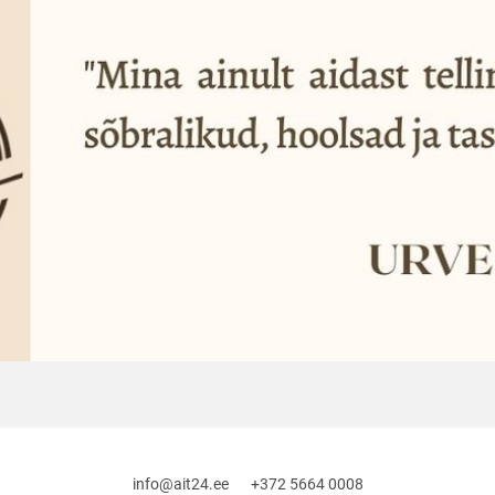
info@ait24.ee +372 5664 0008