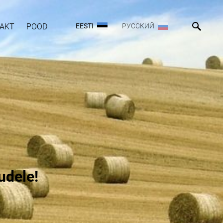
AKT
POOD
EESTI
РУССКИЙ
udele!