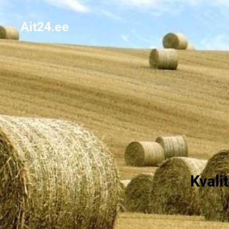
Ait24.ee
Kvali