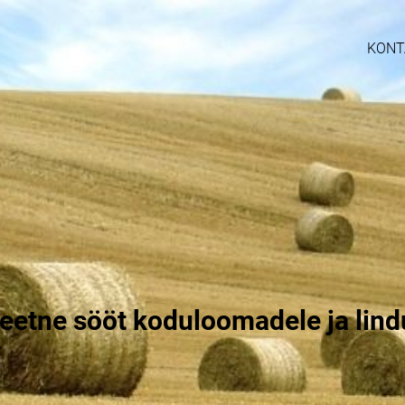
KONT
teetne sööt k
oduloomadele ja lind